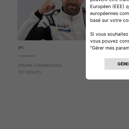
P1
PISANI GIANANDREA
157 POINTS