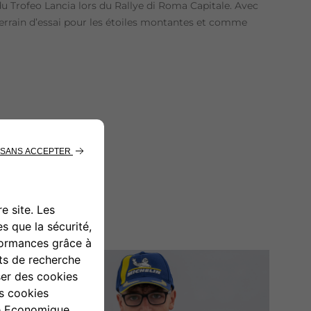
du Trofeo Lancia lors du Rallye di Roma Capitale. Avec
 terrain d’essai pour les étoiles montantes et comme