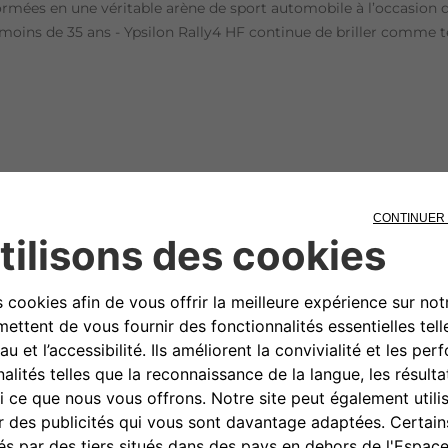
formées en une véritable arène de sport automobile à l’occasion 
 de moins de 35 ans - Ypsilon Rally4 HF continue de briller comme
u Rallye Roma Capitale