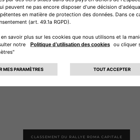
P2
COGNI GIORGIO
91 POINTS
CLASSEMENT DU RALLYE ROMA CAPITALE