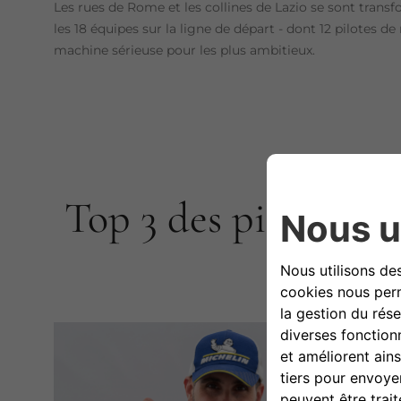
Les rues de Rome et les collines de Lazio se sont trans
les 18 équipes sur la ligne de départ - dont 12 pilotes
machine sérieuse pour les plus ambitieux.
Top 3 des pilotes d