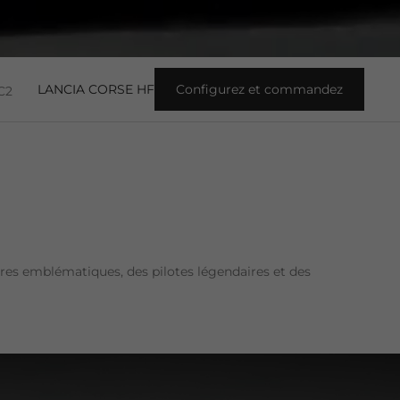
LANCIA CORSE HF
Configurez et commandez
C2
tures emblématiques, des pilotes légendaires et des