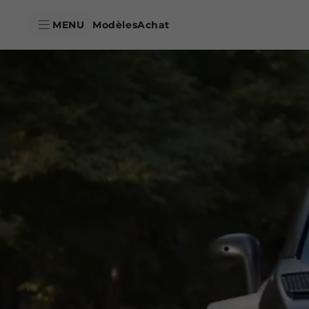
skipToContentData
MENU
Modèles
Achat
skipToNavigationData