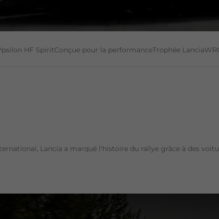
Ypsilon HF Spirit
Conçue pour la performance
Trophée Lancia
WR
ernational, Lancia a marqué l'histoire du rallye grâce à des voi