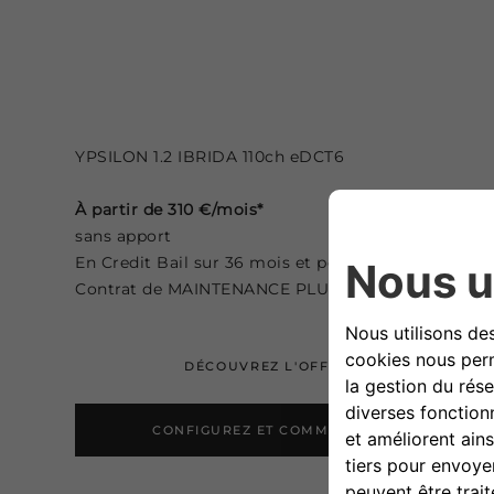
YPSILON 1.2 IBRIDA 110ch eDCT6
À partir de 310 €/mois*
sans apport
En Credit Bail sur 36 mois et pour 30 000 km
(1)
Contrat de MAINTENANCE PLUS inclus
DÉCOUVREZ L'OFFRE
CONFIGUREZ ET COMMANDEZ