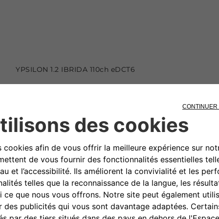
YPSILON 1.2 IBRIDA 110ch eDCT6
(1)
À partir de 385 €/mois
(1)
Sans apport
en Location Longue Duree sur 36 mois et
pour 45 000 Km.
DÉCOUVREZ L'OFFRE
CONFIGUREZ ET COMMANDEZ