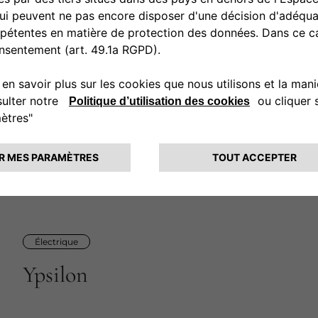
YPSILON
LANCIA
ROFESSIONNELS
Électrique
Ypsilon