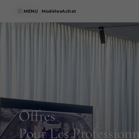
skipToContentData
MENU
Modèles
Achat
skipToNavigationData
Offres
Pour Les Professionn