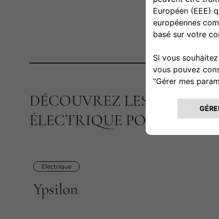
LANCIA 
DÉCOUVREZ LES OFFRES 
ÉLECTRIQUE POUR LES P
Électrique
Ypsilon