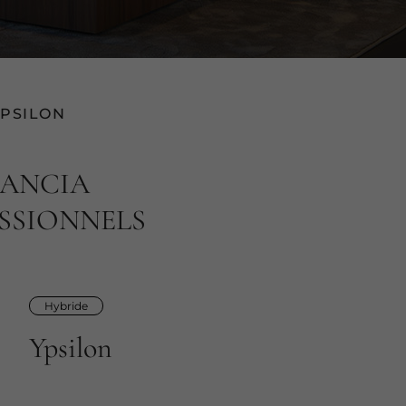
YPSILON
LANCIA
ESSIONNELS
Hybride
Ypsilon