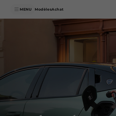
skipToContentData
MENU
Modèles
Achat
skipToNavigationData