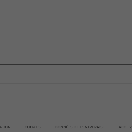
TÉ ET SERVICE
SERVICES ET ACCESSOIRES
CONNECTÉS
ACCESSOIRES D'ORIGINE
CLIENTS ENTREPRISES
CONTRATS DE SERVICES &
EXTENSION DE GARANTIE
PIÈCES D'ORIGINE ET
CONSEILS
PNEUMATIQUES
SATION
COOKIES
DONNÉES DE L'ENTREPRISE
ACCESS