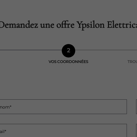
Demandez une offre Ypsilon Elettric
2
VOS COORDONNÉES
TROU
énom*
il*