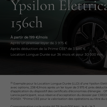
Ypsilon Elettric
156ch
À partir de 199 €/mois
Après un premier loyer de 3 975 €
Après déduction de la Prime CEE* de 3 600 €
Location Longue Durée sur 36 mois et pour 30 000 Km.
(1)
Exemple pour la Location Longue Durée (LLD) d’une Ypsilon Elettr
avec options, 238 €/mois après un 1er loyer de 3 975 € près déducti
d'application du dispositif des certificats d'économies d'énergie. .
Lancia participant, sous réserve d’acceptation du dossier par CREDIP
POISSY. *Prime CEE pour la valorisation des opérations au titre du d
Consommation cycle mixte WLTP (kwh/100 km) : 14,6 - 14,3.