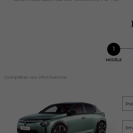
1
MODÈLE
Complétez vos informations
Pr
Ema