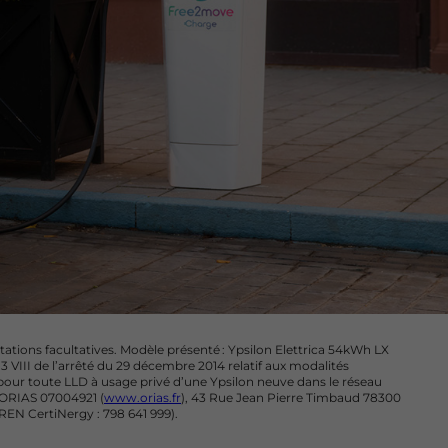
tions facultatives. Modèle présenté : Ypsilon Elettrica 54kWh LX
 VIII de l’arrêté du 29 décembre 2014 relatif aux modalités
s pour toute LLD à usage privé d’une Ypsilon neuve dans le réseau
, ORIAS 07004921 (
www.orias.fr
), 43 Rue Jean Pierre Timbaud 78300
IREN CertiNergy : 798 641 999).