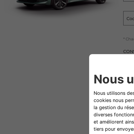
Cod
* Cha
CON
En re
perso