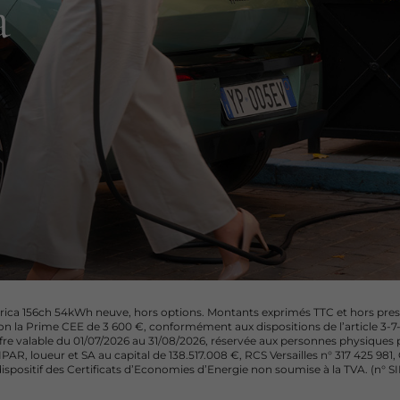
a
ica 156ch 54kWh neuve, hors options. Montants exprimés TTC et hors presta
on la Prime CEE de 3 600 €, conformément aux dispositions de l’article 3-7-3
 Offre valable du 01/07/2026 au 31/08/2026, réservée aux personnes physique
AR, loueur et SA au capital de 138.517.008 €, RCS Versailles n° 317 425 981
ispositif des Certificats d’Economies d’Energie non soumise à la TVA. (n° S