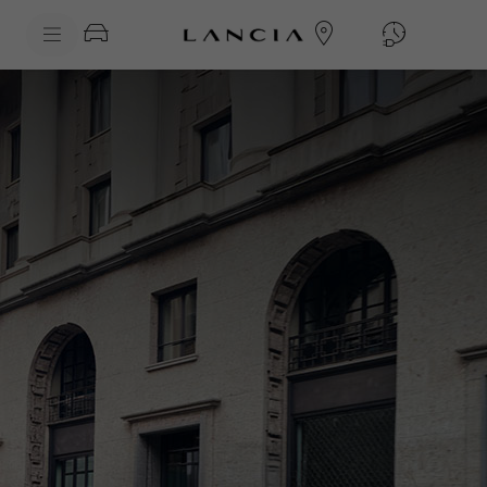
skipToContentData
skipToNavigationData