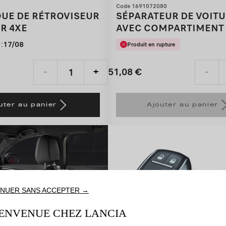
Code 1691072080
QUE DE RÉTROVISEUR
SÉPARATEUR DE VOIT
R 4XE
AVEC COMPARTIMENT
RANGEMENT
:
17/08
Produit en rupture
51,08
€
-
+
-
Price
Quantity
is
updated
uter au panier
Ajouter au panier
51,08
to:
€
1
NUER SANS ACCEPTER →
IENVENUE CHEZ LANCIA