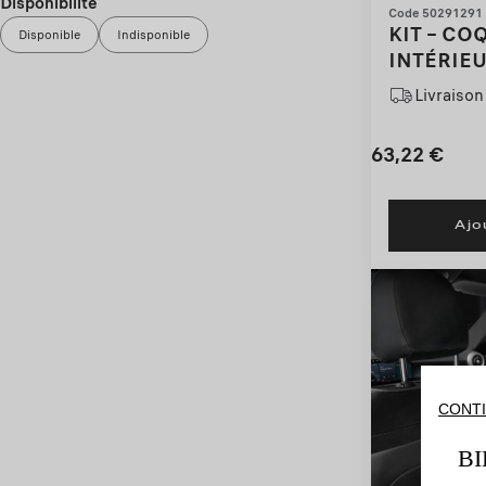
Disponibilité
Code 50291291
KIT – CO
Disponible
Indisponible
INTÉRIEU
Livraison 
63,22
€
Price
Quantity
is
updated
Ajo
63,22
to:
€
1
CONTI
B