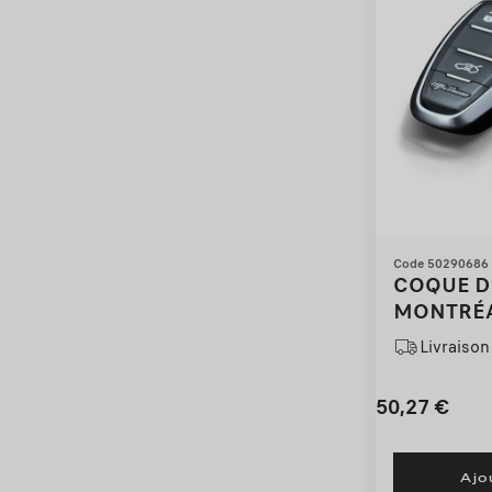
Code 50290686
COQUE D
MONTRÉ
Livraison 
50,27
€
Price
Quantity
is
updated
Ajo