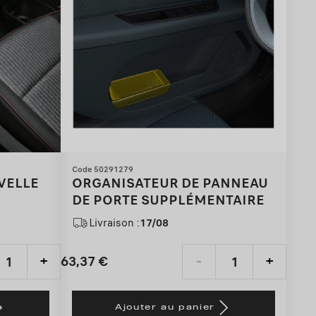
Code 50291279
VELLE
ORGANISATEUR DE PANNEAU
DE PORTE SUPPLÉMENTAIRE
Livraison :
17/08
63,37
€
+
-
+
Price
Quantity
is
updated
Ajouter au panier