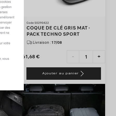
 cookies
a gestion
verses
 améliorent
r envoyer
Code 50290422
UGE
COQUE DE CLÉ GRIS MAT -
 par des
vent ne
OUCHE
PACK TECHNO SPORT
Livraison :
17/08
ur votre
61,68
€
+
-
+
r, vous
Price
Quantity
is
updated
Ajouter au panier
61,68
to:
€
1