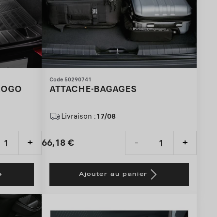
Code 50290741
LOGO
ATTACHE-BAGAGES
Livraison :
17/08
66,18
€
+
-
+
Price
Quantity
is
updated
Ajouter au panier
66,18
to:
€
1