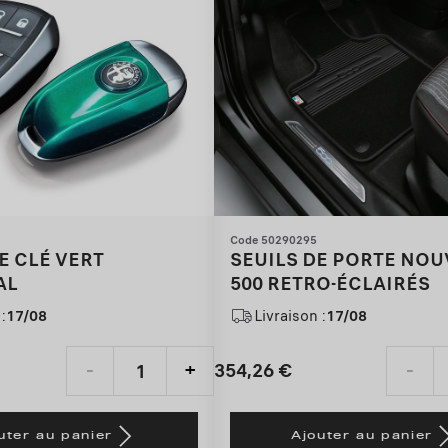
Code 50290295
E CLÉ VERT
SEUILS DE PORTE NOU
AL
500 RETRO-ÉCLAIRÉS
:
17/08
Livraison :
17/08
354,26
€
-
+
-
Price
Quantity
is
updated
uter au panier
Ajouter au panier