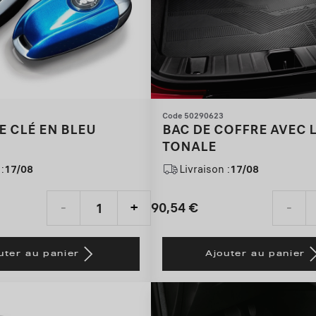
Code 50290623
E CLÉ EN BLEU
BAC DE COFFRE AVEC 
TONALE
:
17/08
Livraison :
17/08
90,54
€
-
+
-
Price
Quantity
is
updated
uter au panier
Ajouter au panier
90,54
to:
€
1