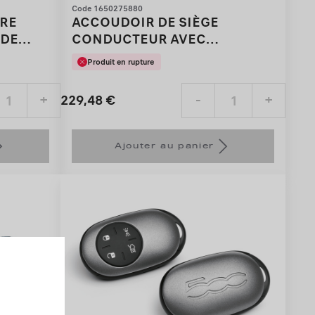
Code 1650275880
URE
ACCOUDOIR DE SIÈGE
 DE
CONDUCTEUR AVEC
COMPARTIMENT DE
Produit en rupture
RANGEMENT
229,48
€
+
-
+
Price
Quantity
is
updated
Ajouter au panier
229,48
to:
€
1