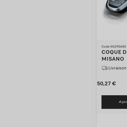
Code 50290685
COQUE D
MISANO
Livraison 
50,27
€
Price
Quantity
is
updated
Ajo
50,27
to:
€
1