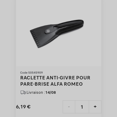
Code 50545909
RACLETTE ANTI-GIVRE POUR
PARE-BRISE ALFA ROMEO
Livraison :
14/08
6,19
€
-
+
Price
Quantity