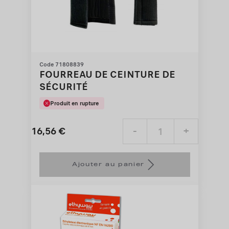
Code 71808839
FOURREAU DE CEINTURE DE
SÉCURITÉ
Produit en rupture
16,56
€
-
+
Price
Quantity
is
updated
Ajouter au panier
16,56
to:
€
1