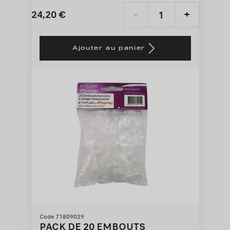
24,20
€
-
+
Price
Quantity
is
updated
Ajouter au panier
24,20
to:
€
1
Code 71809029
PACK DE 20 EMBOUTS