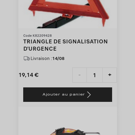
Code K82209428
TRIANGLE DE SIGNALISATION
D'URGENCE
Livraison :
14/08
19,14
€
-
+
Price
Quantity
is
updated
Ajouter au panier
19,14
to:
€
1