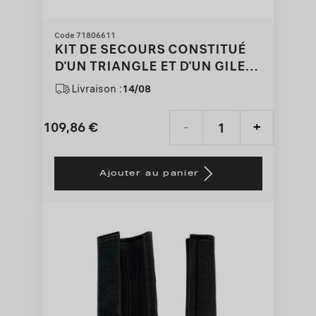
Code 71806611
KIT DE SECOURS CONSTITUÉ
D'UN TRIANGLE ET D'UN GILET
RÉFLÉCHISSANT POUR FIAT
Livraison :
14/08
500
109,86
€
-
+
Price
Quantity
is
updated
Ajouter au panier
109,86
to:
€
1