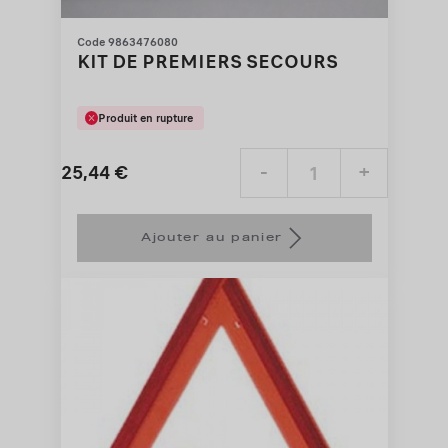
Code 9863476080
KIT DE PREMIERS SECOURS
Produit en rupture
25,44
€
-
+
Price
Quantity
is
updated
Ajouter au panier
25,44
to:
€
1