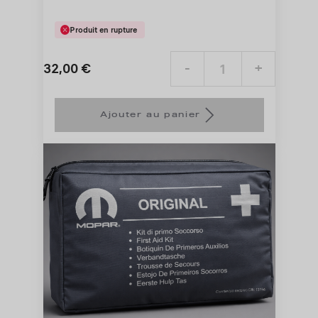
Produit en rupture
32,00
€
-
+
Price
Quantity
is
updated
Ajouter au panier
32,00
to:
€
1