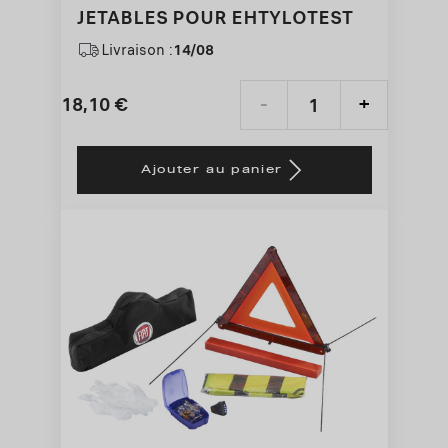
JETABLES POUR EHTYLOTEST
Livraison :
14/08
18,10
€
-
+
Price
Quantity
is
updated
Ajouter au panier
18,10
to:
€
1