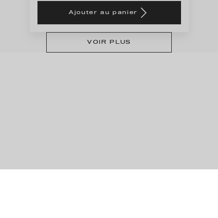
is
updated
Ajouter au panier
6,19
to:
€
1
VOIR PLUS