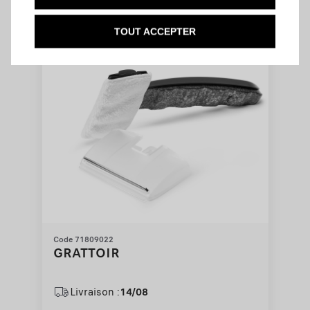
is
updated
Ajouter au panier
77,38
to:
TOUT ACCEPTER
€
1
Code 71809022
GRATTOIR
Livraison :
14/08