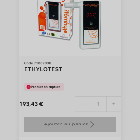
Code 71809030
ETHYLOTEST
Produit en rupture
193,43
€
-
+
Price
Quantity
is
updated
Ajouter au panier
193,43
to:
€
1