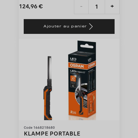
124,96
€
-
+
Price
Quantity
is
updated
Ajouter au panier
124,96
to:
€
1
Code 1668218680
KLAMPE PORTABLE