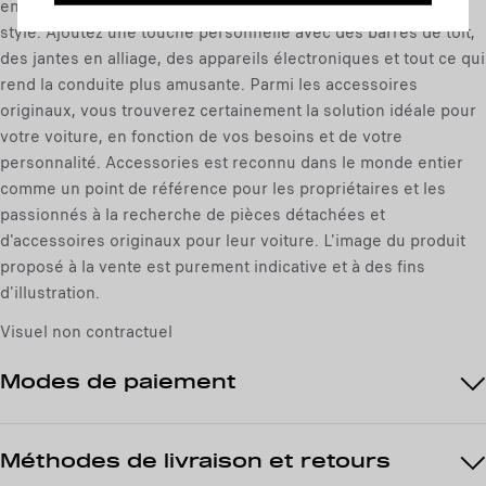
enfants : choisissez les accessoires qui conviennent à votre
a
o
style. Ajoutez une touche personnelle avec des barres de toit,
r
:
des jantes en alliage, des appareils électroniques et tout ce qui
u
1
rend la conduite plus amusante. Parmi les accessoires
n
originaux, vous trouverez certainement la solution idéale pour
i
votre voiture, en fonction de vos besoins et de votre
t
personnalité. Accessories est reconnu dans le monde entier
é
comme un point de référence pour les propriétaires et les
passionnés à la recherche de pièces détachées et
d'accessoires originaux pour leur voiture. L'image du produit
proposé à la vente est purement indicative et à des fins
d'illustration.
Visuel non contractuel
Modes de paiement
Méthodes de livraison et retours