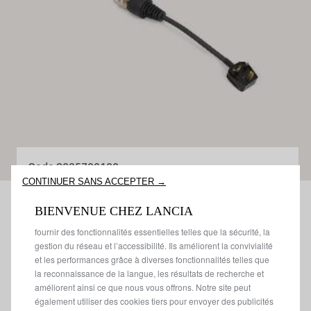
Code
9835782180
CONTINUER SANS ACCEPTER →
UNIVERSAL
Nous utilisons des cookies afin de vous offrir la meilleure
BIENVENUE CHEZ LANCIA
CHARGER
expérience sur notre site. Les cookies nous permettent de vous
fournir des fonctionnalités essentielles telles que la sécurité, la
ADAPTATEUR
gestion du réseau et l’accessibilité. Ils améliorent la convivialité
et les performances grâce à diverses fonctionnalités telles que
PRISE G
la reconnaissance de la langue, les résultats de recherche et
améliorent ainsi ce que nous vous offrons. Notre site peut
90,00 €
également utiliser des cookies tiers pour envoyer des publicités
TT/par unité
Quantité maximum