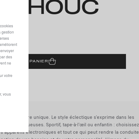
TCHOUC
 cookies
ité
a gestion
verses
 améliorent
r envoyer
 par des
JOUTER AU PANIER
vent ne
ur votre
r, vous
z votre voiture unique. Le style éclectique s'exprime dans les
les et sinueuses. Sportif, tape-à-l'œil ou enfantin : choisissez
s appareils électroniques et tout ce qui peut rendre la conduite