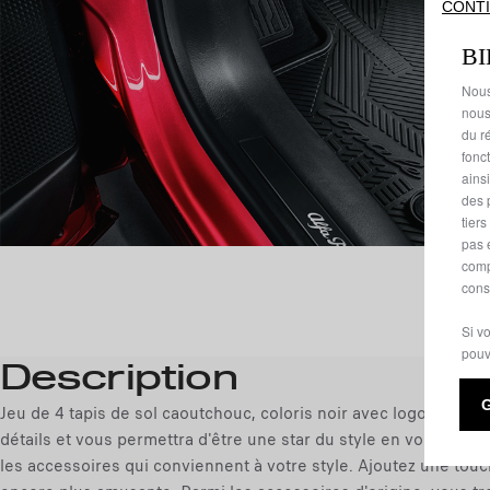
CONTI
B
Nous
nous
du ré
fonc
ains
des 
tier
pas 
comp
cons
Si v
pouv
Description
Jeu de 4 tapis de sol caoutchouc, coloris noir avec logo Tonale
détails et vous permettra d'être une star du style en vous déma
les accessoires qui conviennent à votre style. Ajoutez une touch