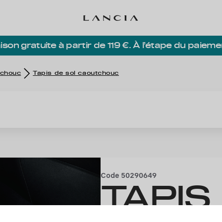
ison gratuite à partir de 119 €. À l’étape du paieme
tchouc
Tapis de sol caoutchouc
Code
50290649
TAPIS