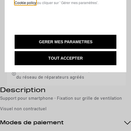
Cookie policy
ou cliquer sur ' Gérer mes paramètres'.
20,03 €
TT/par unité
P
r
-
+
i
Q
c
AJOUTER AU PANIER
u
e
GERER MES PARAMETRES
a
i
Livraison :
18/08
n
s
TOUT ACCEPTER
Paiement en plusieurs fois
t
2
i
0
Ce produit doit être installé par un professionnel
t
,
du réseau de réparateurs agréés
y
0
u
Description
3
p
Support pour smartphone - Fixation sur grille de ventilation
€
d
T
Visuel non contractuel
a
T
t
/
Modes de paiement
e
p