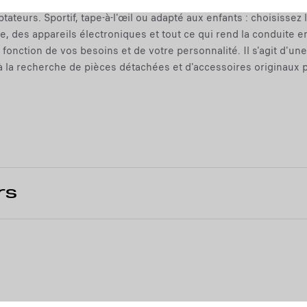
u
0
teurs. Sportif, tape-à-l'œil ou adapté aux enfants : choisissez 
p
€
ge, des appareils électroniques et tout ce qui rend la conduite 
d
T
en fonction de vos besoins et de votre personnalité. Il s'agit 
a
T
à la recherche de pièces détachées et d'accessoires originaux p
t
/
e
p
d
a
t
r
o
u
:
n
1
i
t
rs
é