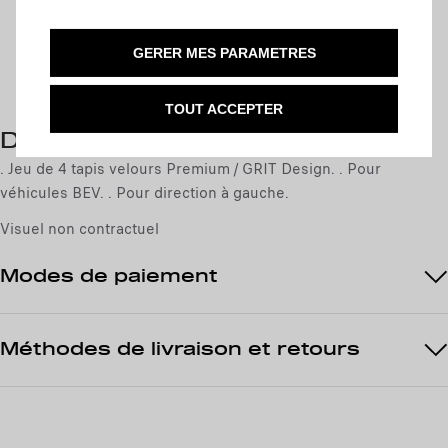
c
AJOUTER AU PANIER
u
e
a
i
GERER MES PARAMETRES
Livraison :
17/08
n
s
Paiement en plusieurs fois
t
8
TOUT ACCEPTER
i
7
t
Description
,
y
. Jeu de 4 tapis velours Premium / GRIT Design. . Pour
6
u
véhicules BEV. . Pour direction à gauche.
4
p
€
Visuel non contractuel
d
T
a
T
Modes de paiement
t
/
e
p
d
a
Méthodes de livraison et retours
t
r
o
u
:
n
1
i