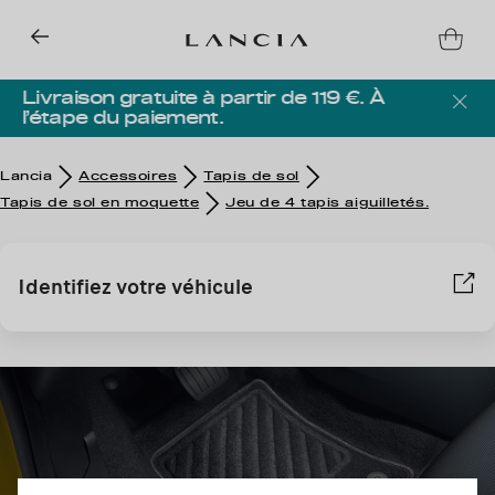
Livraison gratuite à partir de 119 €. À
l’étape du paiement.
Lancia
Accessoires
Tapis de sol
Tapis de sol en moquette
Jeu de 4 tapis aiguilletés.
Identifiez votre véhicule
Nous utilisons des cookies afin de vous offrir la meilleure
expérience sur notre site. Les cookies nous permettent de vous
fournir des fonctionnalités essentielles telles que la sécurité, la
gestion du réseau et l’accessibilité. Ils améliorent la convivialité
et les performances grâce à diverses fonctionnalités telles que