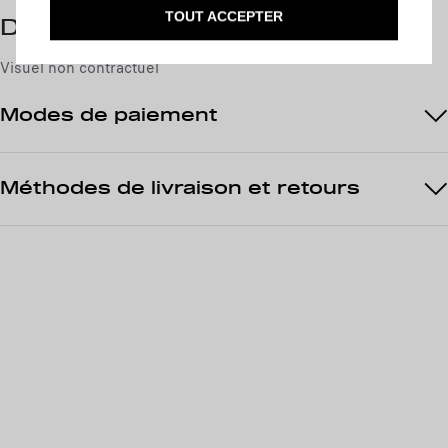
i
5
TOUT ACCEPTER
t
Description
,
y
0
Visuel non contractuel
u
8
p
€
Modes de paiement
d
T
a
T
t
/
Méthodes de livraison et retours
e
p
d
a
t
r
o
u
:
n
1
i
t
é