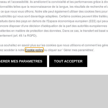
seau et l’accessibilité. Ils améliorent la convivialité et les performances grâce à di
tionnalités telles que la reconnaissance de la langue, les résultats de recherche et
i ce que nous vous offrons. Notre site peut également utiliser des cookies tiers pou
 a client-side exception has occurred (see the browser console for
publicités qui vous sont davantage adaptées. Certains cookies peuvent être traités
s situés dans des pays en dehors de l'Espace économique européen (EEE) qui peu
encore disposer d'une décision d'adéquation de la part des autorités européennes
étentes en matière de protection des données. Dans ce cas, le transfert est basé s
entement (art. 49.1a RGPD).
ous souhaitez en savoir plus sur les cookies que nous utilisons et comment les gére
ez accéder à notre
Cookie policy
ou cliquer sur ' Gérer mes paramètres'.
GERER MES PARAMETRES
TOUT ACCEPTER