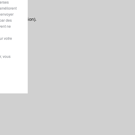
verses
 améliorent
r envoyer
 more information).
 par des
vent ne
ur votre
r, vous