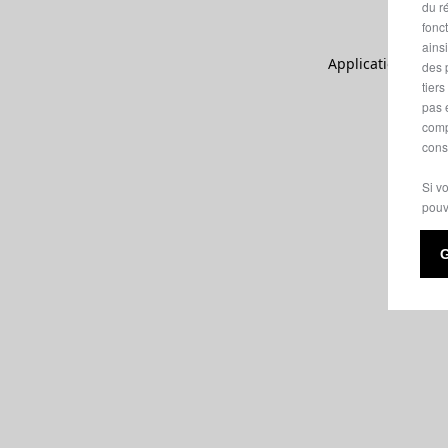
du ré
fonc
ains
Application error:
des 
tier
pas 
comp
cons
Si v
pouv