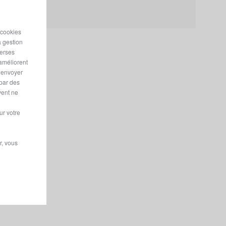
 cookies
a gestion
verses
 améliorent
r envoyer
 par des
vent ne
ur votre
r, vous