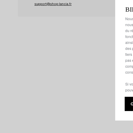
support@shop-lancia.fr
B
Nous
nous
du ré
fonc
ains
des 
tier
pas 
comp
cons
Si v
pouv