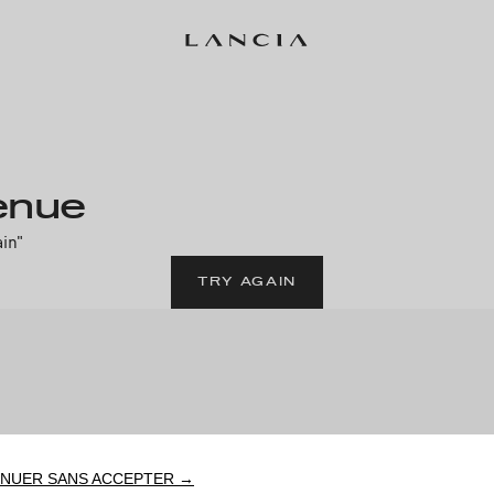
enue
ain"
TRY AGAIN
NUER SANS ACCEPTER →