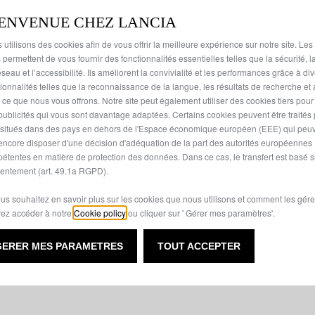
IENVENUE CHEZ LANCIA
 utilisons des cookies afin de vous offrir la meilleure expérience sur notre site. Les
 permettent de vous fournir des fonctionnalités essentielles telles que la sécurité, l
seau et l’accessibilité. Ils améliorent la convivialité et les performances grâce à di
tionnalités telles que la reconnaissance de la langue, les résultats de recherche et
i ce que nous vous offrons. Notre site peut également utiliser des cookies tiers pou
publicités qui vous sont davantage adaptées. Certains cookies peuvent être traités
s situés dans des pays en dehors de l'Espace économique européen (EEE) qui peu
encore disposer d'une décision d'adéquation de la part des autorités européennes
étentes en matière de protection des données. Dans ce cas, le transfert est basé s
entement (art. 49.1a RGPD).
ous souhaitez en savoir plus sur les cookies que nous utilisons et comment les gére
ez accéder à notre
Cookie policy
ou cliquer sur ' Gérer mes paramètres'.
GERER MES PARAMETRES
TOUT ACCEPTER